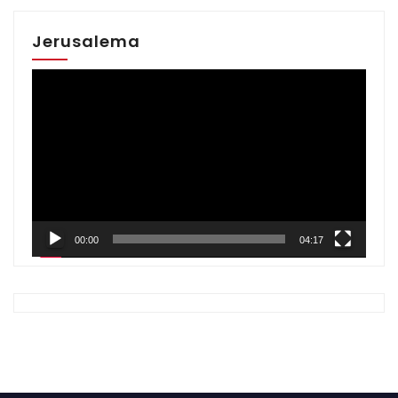
Jerusalema
Reproductor
de
vídeo
00:00
04:17