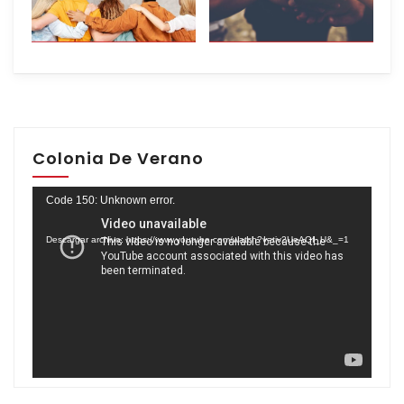
Colonia De Verano
Reproductor
Code 150: Unknown error.
de
Descargar archivo: https://www.youtube.com/watch?v=tiv2UeAQf_U&_=1
vídeo